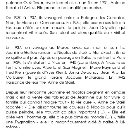
polonais Olek Teslar, avec lequel elle a un fils en 1931, Antoine
Tudal, dit Antek. Elle prend la nationalité polonaise.
De 1930 à 1937, ils voyagent entre la Pologne, les Carpates,
Nice, le Maroc et Concarneau. En 1935, elle expose ses toiles à
Fès aux côtés de son cousin, le peintre Jean Deyrolle, qui
rencontrent vif succès. Son talent est alors qualifié de « viril et
nerveux ».
En 1937, en voyage au Maroc avec son mari et son fils,
Jeannine Guillou rencontre Nicolas de Staël à Marrakech : ils ne
se quitteront plus. Après un passage en Italie, ils rentrent à Paris
en 1939. Ils s’installent à Nice en 1940 (zone libre). A Nice, ils se
lient d’amitié avec Alberto et Suzi Magnelli, Marie Raymond et
Fred Klein (parents d’Yves Klein), Sonia Delaunay, Jean Arp, Le
Corbusier, le grand libraire Jacques Matarasso. En 1942
naissance de leur fille, Anne de Staël.
Depuis leur rencontre Jeannine et Nicolas peignent en osmose
mais c’est la vente des tableaux de Jeannine qui fait vivre la
famille qui connaît malgré tout « la vie dure ». Anne de Staël
raconte : « Elle laissait toutes les couleurs à Nicolas pour qu’il
puisse peindre, elle trouvait ça plus important (…). « Elle est
allée vers l’homme qu’elle a le plus aimé au monde (…) », telle
une Pygmalion « elle l’a magnifiquement aidé à naître à lui-
même ».