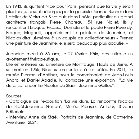
En 1943, ils quittent Nice pour Paris, pensant que la vie y serait
plus facile. Ils sont hébergés par la galeriste Jeanne Bucher dans
l’atelier de Vieira da Silva puis dans l’hôtel particulier du grand
architecte français Pierre Chareau, 54 rue Nollet. Ils y
rencontrent Braque, Picasso, Domela et le poète Pierre Reverdy.
Braque, Magnelli, appréciaient la peinture de Jeannine, et
Nicolas dira lui-même à un couple de collectionneurs « Prenez
une peinture de Jeannine, elle sera beaucoup plus aboutie. »
Jeannine meurt à 36 ans, le 27 février 1946, des suites d’un
avortement thérapeutique.
Elle est enterrée au cimetière de Montrouge, Hauts de Seine. A
sa mort en 1955, Nicolas sera enterré à ses côtés. En 2011, Le
musée Picasso d’Antibes, sous le commissariat de Jean-Louis
Andral et Daniel Abadie, lui consacre une exposition : "La vie
dure. La rencontre Nicolas de Staël - Jeannine Guillou".
Sources :
- Catalogue de l’exposition "La vie dure. La rencontre Nicolas
de Staël-Jeannine Guillou", Musée Picasso, Antibes, Silvana
Editoriale.
- Interview Anne de Staël, Portraits de Jeannine, de Catherine
Aventurier, 2024.